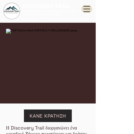
DISCOVERY TRAIL
Πεζοπορίες και Υπαίθριες Δραστηριότητες
Hiking & Outdoor Activities
6986974647
-
6945180393
discoverytrailinfo@gmail.com
ΚΑΝΕ ΚΡΑΤΗΣΗ
Η Discovery Trail διοργανώνει ένα
μοναδικό 3ήμερο περιπέτειας και δράσης