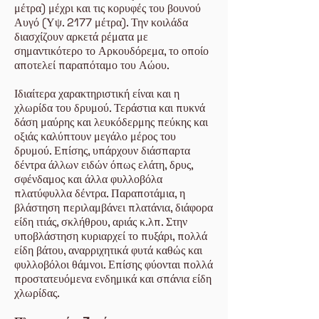
μέτρα) μέχρι και τις κορυφές του βουνού
Αυγό (Υψ. 2177 μέτρα). Την κοιλάδα
διασχίζουν αρκετά ρέματα με
σημαντικότερο το Αρκουδόρεμα, το οποίο
αποτελεί παραπόταμο του Αώου.
Ιδιαίτερα χαρακτηριστική είναι και η
χλωρίδα του δρυμού. Τεράστια και πυκνά
δάση μαύρης και λευκόδερμης πεύκης και
οξιάς καλύπτουν μεγάλο μέρος του
δρυμού. Επίσης, υπάρχουν διάσπαρτα
δέντρα άλλων ειδών όπως ελάτη, δρυς,
σφένδαμος και άλλα φυλλοβόλα
πλατύφυλλα δέντρα. Παραποτάμια, η
βλάστηση περιλαμβάνει πλατάνια, διάφορα
είδη ιτιάς, σκλήθρου, αριάς κ.λπ. Στην
υποβλάστηση κυριαρχεί το πυξάρι, πολλά
είδη βάτου, αναρριχητικά φυτά καθώς και
φυλλοβόλοι θάμνοι. Επίσης φύονται πολλά
προστατευόμενα ενδημικά και σπάνια είδη
χλωρίδας.