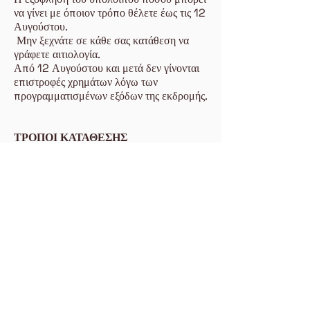
να γίνει με όποιον τρόπο θέλετε έως τις 12
Αυγούστου.
Μην ξεχνάτε σε κάθε σας κατάθεση να
γράφετε αιτιολογία.
Από 12 Αυγούστου και μετά δεν γίνονται
επιστροφές χρημάτων λόγω των
προγραμματισμένων εξόδων της εκδρομής.
ΤΡΟΠΟΙ ΚΑΤΑΘΕΣΗΣ
1) IRIS: 165074955 (ΑΦΜ) Γαϊτανίδης
Λεωνίδας Συμεών
Η ΑΠΟΣΤΟΛΗ ΜΕ IRIS ΕΙΝΑΙ
ΔΩΡΕΑΝ (ΧΩΡΙΣ ΠΡΟΜΗΘΕΙΑ) ΑΠΟ
ΚΑΘΕ ΤΡΑΠΕΖΑ
2) IBAN ALPHA BANK:
GR5801407110711002002013670