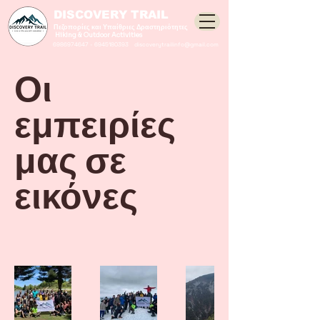
DISCOVERY TRAIL
Πεζοπορίες και Υπαίθριες Δραστηριότητες
Hiking & Outdoor Activities
6986974647
-
6945180393
discoverytrailinfo@gmail.com
Οι
εμπειρίες
μας σε
εικόνες