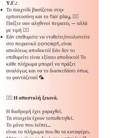
Υ.Γ.:
Το παιχνίδι βασίζεται στην
εμπιστοσύνη και το fair play. 🏴‍☠️
Παίξτε σαν αληθινοί πειρατές — αλλά
με τιμή 🏴‍☠️
Εάν επιθυμείτε να ντυθείτε/στολιστείτε
στο πειρατικό concept, είναι
απολύτως αποδεκτό! Εάν δεν το
επιθυμείτε είναι εξίσου αποδεκτό! Το
κάθε πλήρωμα μπορεί να πράξει
αναλόγως και να το διασκεδάσει όπως
το φαντάζεται! 🦜
🏴‍☠️ Η αποστολή ξεκινά.
Η διαδρομή έχει χαραχθεί.
Τα στοιχεία έχουν τοποθετηθεί.
Το μόνο που λείπει…
είναι το πλήρωμα που θα τα καταφέρει.