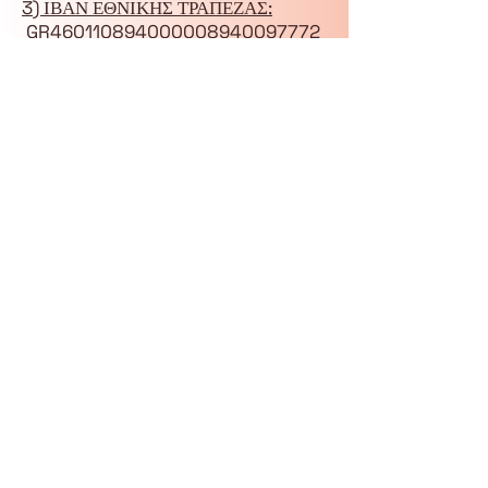
3) ΙΒΑΝ ΕΘΝΙΚΗΣ ΤΡΑΠΕΖΑΣ:
GR460110894000008940097772
7
ΔΙΚΑΙΟΥΧΟΣ: ΓΑΪΤΑΝΙΔΗΣ
ΛΕΩΝΙΔΑΣ ΣΥΜΕΩΝ(έξοδα
προμήθειας για μεταφορά από άλλη
τράπεζα επιβαρύνουν τον καταθέτη)
⚠️ ΟΡΟΙ ΚΑΙ ΠΡΟΫΠΟΘΕΣΕΙΣ:
1️⃣ Ακολουθούμε τις οδηγίες του
Αρχηγού και των υπόλοιπων συνοδών
Βουνού.
2️⃣ Δεν φεύγουμε από το μονοπάτι ή
από το σημείο συγκέντρωσης χωρίς να
ενημερώσουμε.
3️⃣ Απαγορεύεται η ρίψη
απορριμμάτων, τσιγάρων και οτιδήποτε
που δεν αρμόζει στο φυσικό