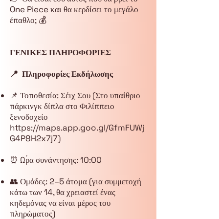
One Piece και θα κερδίσει το μεγάλο
έπαθλο; 💰
ΓΕΝΙΚΕΣ ΠΛΗΡΟΦΟΡΙΕΣ
📍 Πληροφορίες Εκδήλωσης
📌 Τοποθεσία: Σέιχ Σου (Στο υπαίθριο
πάρκινγκ δίπλα στο Φιλίππειο
ξενοδοχείο
https://maps.app.goo.gl/GfmFUWj
G4P8H2x7j7)
⏰️ Ώρα συνάντησης: 10:00
👥 Ομάδες: 2–5 άτομα (για συμμετοχή
κάτω των 14, θα χρειαστεί ένας
κηδεμόνας να είναι μέρος του
πληρώματος)