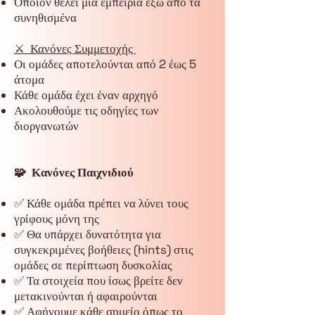
Όποιον θέλει μια εμπειρία έξω από τα
συνηθισμένα
⚔️ Κανόνες Συμμετοχής
Οι ομάδες αποτελούνται από 2 έως 5
άτομα
Κάθε ομάδα έχει έναν αρχηγό
Ακολουθούμε τις οδηγίες των
διοργανωτών
🧩 Κανόνες Παιχνιδιού
✅ Κάθε ομάδα πρέπει να λύνει τους
γρίφους μόνη της
✅ Θα υπάρχει δυνατότητα για
συγκεκριμένες βοήθειες (hints) στις
ομάδες σε περίπτωση δυσκολίας
✅ Τα στοιχεία που ίσως βρείτε δεν
μετακινούνται ή αφαιρούνται
✅ Αφήνουμε κάθε σημείο όπως το