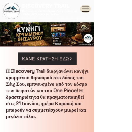
DISCOVERY TRAIL
Πεζοπορίες και Υπαίθριες Δραστηριότητες
Hiking & Outdoor Activities
6986974647
-
6945180393
discoverytrailinfo@gmail.com
ΚΑΝΕ ΚΡΑΤΗΣΗ ΕΔΩ
Η Discovery Trail διοργανώνει κυνήγι
κρυμμένου θησαυρού στο δάσος του
Σέιχ Σου, εμπνευσμένο από τον κόσμο
των πειρατών και του One Piece! Η
δραστηριότητα θα πραγματοποιηθεί
στις 21 Ιουνίου, ημέρα Κυριακή και
μπορούν να συμμετάσχουν μικροί και
μεγάλοι φίλοι.