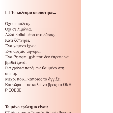
🏴‍☠️ Το κάλεσμα ακούστηκε…
Όχι σε πόλεις.
Όχι σε λιμάνια.
Αλλά βαθιά μέσα στο δάσος.
Κάτι ξύπνησε.
Ένα χαμένο ίχνος.
Ένα αρχαίο μήνυμα.
Ένα Poneglyph που δεν έπρεπε να
βρεθεί ξανά.
Για χρόνια παρέμενε θαμμένο στη
σιωπή.
Μέχρι που… κάποιος το άγγιξε.
Και τώρα — σε καλεί να βρεις το ONE
PIECE🏴‍☠️
Το μόνο ερώτημα είναι:
👉 Θα είσαι εσύ αυτός που θα βρει το