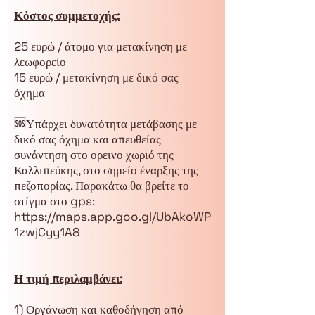
Κόστος συμμετοχής:
25 ευρώ / άτομο για μετακίνηση με
λεωφορείο
15 ευρώ / μετακίνηση με δικό σας
όχημα
🆘Υπάρχει δυνατότητα μετάβασης με
δικό σας όχημα και απευθείας
συνάντηση στο ορεινο χωριό της
Καλλιπεύκης, στο σημείο έναρξης της
πεζοπορίας. Παρακάτω θα βρείτε το
στίγμα στο gps:
https://maps.app.goo.gl/UbAkoWP
1zwjCyy1A8
Η τιμή περιλαμβάνει:
1) Οργάνωση και καθοδήγηση από