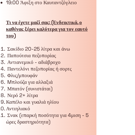
19:00 Άφιξη στο Καυταντζόγλειο
Τι να έχετε μαζί σας: (Ενδεικτικά, ο
καθένας ξέρει καλύτερα για τον εαυτό
του)
Σακίδιο 20-25 λίτρα και άνω
Παπούτσια πεζοπορίας
Αντιανεμικό - αδιάβροχο
Παντελόνι πεζοπορίας ή σορτς
Φλις/μπουφάν
Mπλούζα για αλλαξιά
Μπατόν (συνιστάται)
Νερό 2+ λίτρα
Καπέλο και γυαλιά ηλίου
Αντιηλιακό
Σνακ (επαρκή ποσότητα για 4μιση - 5
ώρες δραστηριότητα)