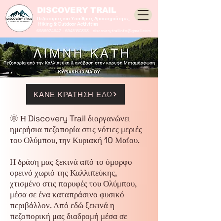
DISCOVERY TRAIL
Πεζοπορίες και Υπαίθριες Δραστηριότητες
Hiking & Outdoor Activities
6986974647
-
6945180393
discoverytrailinfo@gmail.com
ΚΑΝΕ ΚΡΑΤΗΣΗ ΕΔΩ
🌞 Η Discovery Trail διοργανώνει
ημερήσια πεζοπορία στις νότιες μεριές
του Ολύμπου, την Κυριακή 10 Μαΐου.
Η δράση μας ξεκινά από το όμορφο
ορεινό χωριό της Καλλιπεύκης,
χτισμένο στις παρυφές του Ολύμπου,
μέσα σε ένα καταπράσινο φυσικό
περιβάλλον. Από εδώ ξεκινά η
πεζοπορική μας διαδρομή μέσα σε