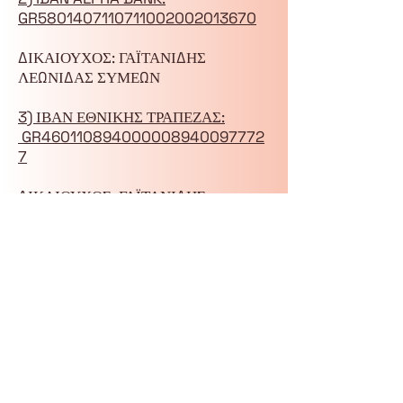
GR5801407110711002002013670
ΔΙΚΑΙΟΥΧΟΣ: ΓΑΪΤΑΝΙΔΗΣ
ΛΕΩΝΙΔΑΣ ΣΥΜΕΩΝ
3) ΙΒΑΝ ΕΘΝΙΚΗΣ ΤΡΑΠΕΖΑΣ:
GR460110894000008940097772
7
ΔΙΚΑΙΟΥΧΟΣ: ΓΑΪΤΑΝΙΔΗΣ
ΛΕΩΝΙΔΑΣ ΣΥΜΕΩΝ(έξοδα
προμήθειας για μεταφορά από άλλη
τράπεζα επιβαρύνουν τον καταθέτη)
Αν θέλετε να καταθέσετε για παραπάνω
από
ένα άτομο, προσθέτετε το συνολικό
ποσό και αναγράφετε στην αιτιολογία
τα ονόματα των συμμετεχόντων!