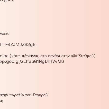
γλειο
DTTiF4ZJMJZS2g9
ca (κάτω πάρκινγκ, στο φανάρι στην οδό Σταθμού)
.app.goo.gl/zLffauG1NgDh1VvM6
.
στην παραλία του Σταυρού.
κη