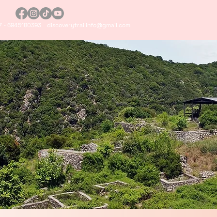
Αρχική
7 - 6945180393
discoverytrailinfo@gmail.com