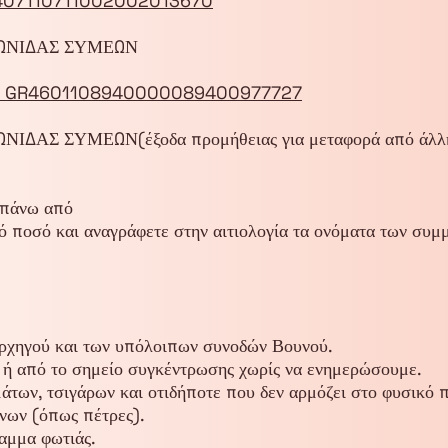
1407110711002002013670
ΕΩΝΙΔΑΣ ΣΥΜΕΩΝ
: GR4601108940000089400977727
ΔΑΣ ΣΥΜΕΩΝ(έξοδα προμήθειας για μεταφορά από άλλη 
απάνω από
ό ποσό και αναγράφετε στην αιτιολογία τα ονόματα των συμ
Αρχηγού και των υπόλοιπων συνοδών Βουνού.
 ή από το σημείο συγκέντρωσης χωρίς να ενημερώσουμε.
άτων, τσιγάρων και οτιδήποτε που δεν αρμόζει στο φυσικό 
ένων (όπως πέτρες).
αμμα φωτιάς.