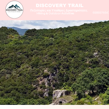
DISCOVERY TRAIL
Πεζοπορίες και Υπαίθριες Δραστηριότητες
698697464
Hiking & Outdoor Activities