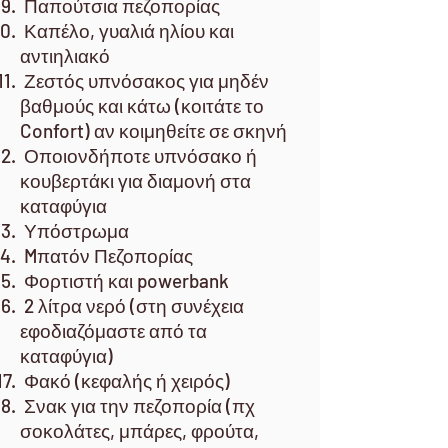
Παπούτσια πεζοπορίας
Καπέλο, γυαλιά ηλίου και
αντιηλιακό
Ζεστός υπνόσακος για μηδέν
βαθμούς και κάτω (κοιτάτε το
Confort) αν κοιμηθείτε σε σκηνή
Οποιονδήποτε υπνόσακο ή
κουβερτάκι για διαμονή στα
καταφύγια
Υπόστρωμα
Mπατόν Πεζοπορίας
Φορτιστή και powerbank
2 λίτρα νερό (στη συνέχεια
εφοδιαζόμαστε από τα
καταφύγια)
Φακό (κεφαλής ή χειρός)
Σνακ για την πεζοπορία (πχ
σοκολάτες, μπάρες, φρούτα,