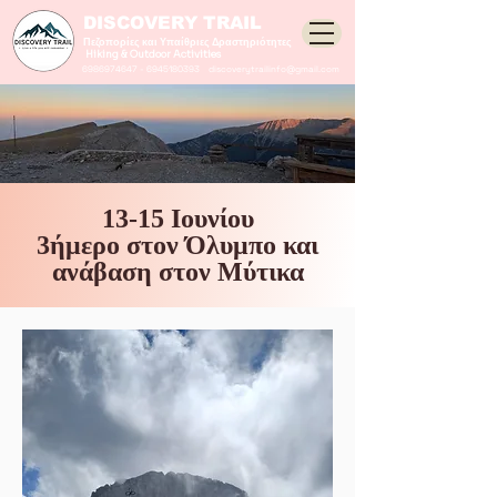
DISCOVERY TRAIL
Πεζοπορίες και Υπαίθριες Δραστηριότητες
Hiking & Outdoor Activities
6986974647
-
6945180393
discoverytrailinfo@gmail.com
13-15 Ιουνίου
3ήμερο στον Όλυμπο και
ανάβαση στον Μύτικα