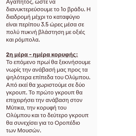
Αγαπητός, ώστε να
διανυκτερεύσουμε το 1ο βράδυ. Η
διαδρομή μέχρι το καταφύγιο
είναι περίπου 3.5 ώρες μέσα σε
πολύ πυκνή βλάστηση με οξιές
και ρόμπολα.
2η μέρα - ημέρα κορυφής:
Το επόμενο πρωί θα ξεκινήσουμε
νωρίς την ανάβασή μας προς τα
ψηλότερα επίπεδα του Ολύμπου.
Από εκεί θα χωριστούμε σε δύο
γκρουπ. Το πρώτο γκρουπ θα
επιχειρήσει την ανάβαση στον
Μύτικα, την κορυφή του
Ολύμπου και το δεύτερο γκρουπ
θα συνεχίσει για το Οροπέδιο
των Μουσών.