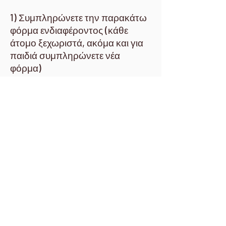
1) Συμπληρώνετε την παρακάτω
φόρμα ενδιαφέροντος (κάθε
άτομο ξεχωριστά, ακόμα και για
παιδιά συμπληρώνετε νέα
φόρμα)
2) Ολοκλήρωση της κράτησης με
κατάθεση προκαταβολής των 50
ευρώ στoν τραπεζικό
λογαριασμό της επιχείρησης,
εντός 3 ημερών από την
συμπλήρωση της φόρμας,
γράφοντας στην αιτιολογία το
ΟΝΟΜΑΤΕΠΩΝΥΜΟ σας και
την εκδρομή που θα
συμμετάσχετε (πχ ΓΑΪΤΑΝΙΔΗΣ