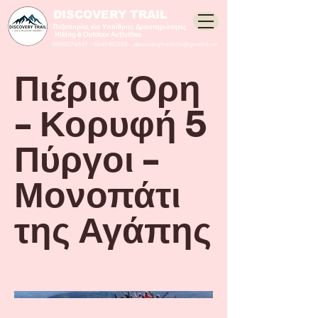
DISCOVERY TRAIL
Πεζοπορίες και Υπαίθριες Δραστηριότητες
Hiking & Outdoor Activities
6986974647
-
6945180393
discoverytrailinfo@gmail.com
Πιέρια Όρη
- Κορυφή 5
Πύργοι -
Μονοπάτι
της Αγάπης