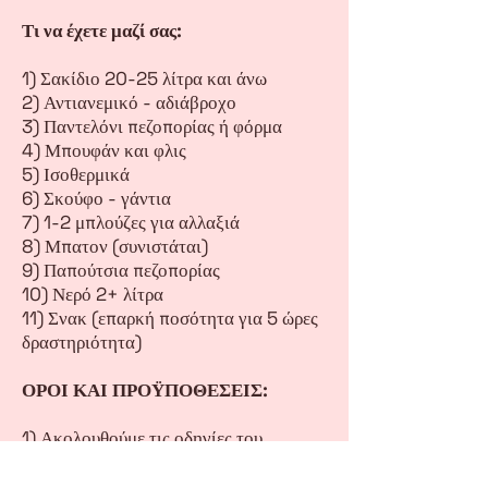
Τι να έχετε μαζί σας:
1) Σακίδιο 20-25 λίτρα και άνω
2) Αντιανεμικό - αδιάβροχο
3) Παντελόνι πεζοπορίας ή φόρμα
4) Μπουφάν και φλις
5) Ισοθερμικά
6) Σκούφο - γάντια
7) 1-2 μπλούζες για αλλαξιά
8) Μπατον (συνιστάται)
9) Παπούτσια πεζοπορίας
10) Νερό 2+ λίτρα
11) Σνακ (επαρκή ποσότητα για 5 ώρες
δραστηριότητα)
ΟΡΟΙ ΚΑΙ ΠΡΟΫΠΟΘΕΣΕΙΣ:
1) Ακολουθούμε τις οδηγίες του
Αρχηγού και των υπόλοιπων συνοδών
Βουνού.