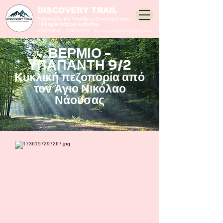
DISCOVERY TRAIL
Πεζοπορίες και Υπαίθριες Δραστηριότητες
Hiking & Outdoor Activities
6986974647
-
6945180393
discoverytrailinfo@gmail.com
ΒΕΡΜΙΟ -
ΥΠΑΠΑΝΤΗ 9/2
Κυκλική πεζοπορία από
τον Άγιο Νικόλαο
Νάουσας